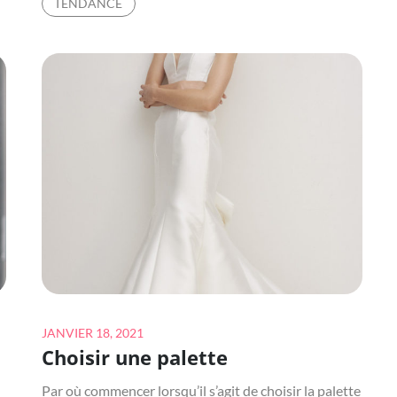
TENDANCE
VOUS
DIRE
UN
TEST
DE
MÈCHES
AVANT
DE
CHOISIR
VOTRE
COULEUR
D’ÉTÉ
?
Posted
JANVIER 18, 2021
Choisir une palette
on
Par où commencer lorsqu’il s’agit de choisir la palette