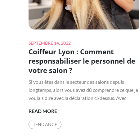
À
LYON
?
Posted
SEPTEMBRE 14, 2022
Coiffeur Lyon : Comment
on
responsabiliser le personnel de
votre salon ?
Si vous êtes dans le secteur des salons depuis
longtemps, alors vous avez dû comprendre ce que je
voulais dire avec la déclaration ci-dessus. Avec
COIFFEUR
READ MORE
LYON
TENDANCE
:
COMMENT