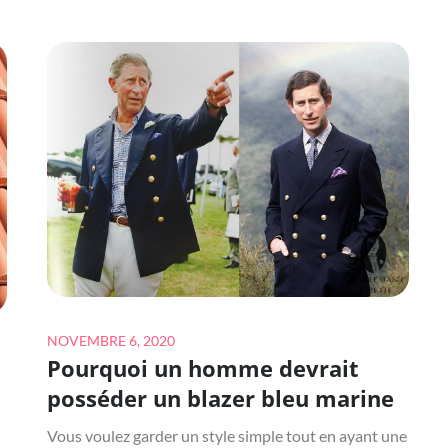
VOS
VOYAGES
D’AFFAIRES
Posted
NOVEMBRE 6, 2020
Pourquoi un homme devrait
on
posséder un blazer bleu marine
Vous voulez garder un style simple tout en ayant une