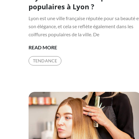
populaires à Lyon ?
Lyon est une ville française réputée pour sa beauté e
son élégance, et cela se reflète également dans les
coiffures populaires de la ville. De
COIFFEUR
READ MORE
LYON
TENDANCE
:
QUELS
SONT
LES
STYLES
DE
COIFFURE
LES
PLUS
POPULAIRES