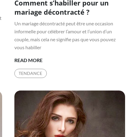
Comment s’habiller pour un
mariage décontracté ?
t
Un mariage décontracté peut être une occasion
informelle pour célébrer l’amour et l’union d’un
couple, mais cela ne signifie pas que vous pouvez
vous habiller
COSTUME
READ MORE
DE
TENDANCE
MARIAGE
LYON
:
COMMENT
S’HABILLER
POUR
UN
MARIAGE