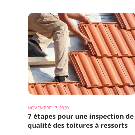
–
QUE
SE
PASSE-
T-
IL
?
Posted
NOVEMBRE 17, 2020
7 étapes pour une inspection de
on
qualité des toitures à ressorts