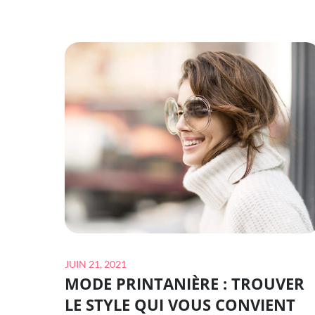
RESPONSABILISER
LE
PERSONNEL
DE
VOTRE
SALON
?
Posted
JUIN 21, 2021
MODE PRINTANIÈRE : TROUVER
on
LE STYLE QUI VOUS CONVIENT