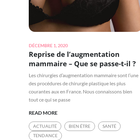
Posted
DÉCEMBRE 1, 2020
Reprise de l’augmentation
on
mammaire – Que se passe-t-il ?
Les chirurgies d’augmentation mammaire sont l’une
des procédures de chirurgie plastique les plus
courantes aux en France. Nous connaissons bien
tout ce qui se passe
REPRISE
READ MORE
DE
ACTUALITÉ
BIEN ÉTRE
SANTÉ
L’AUGMENTATION
TENDANCE
MAMMAIRE