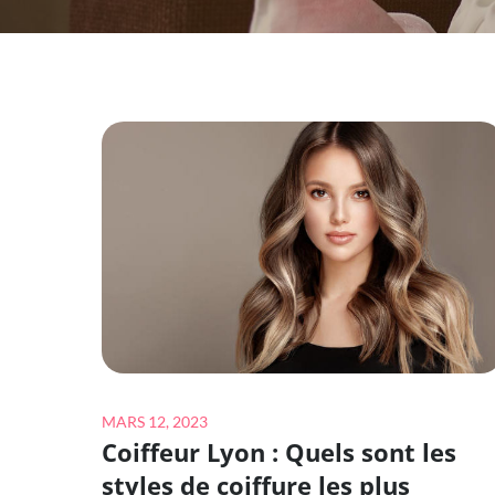
Posted
MARS 12, 2023
Coiffeur Lyon : Quels sont les
on
styles de coiffure les plus