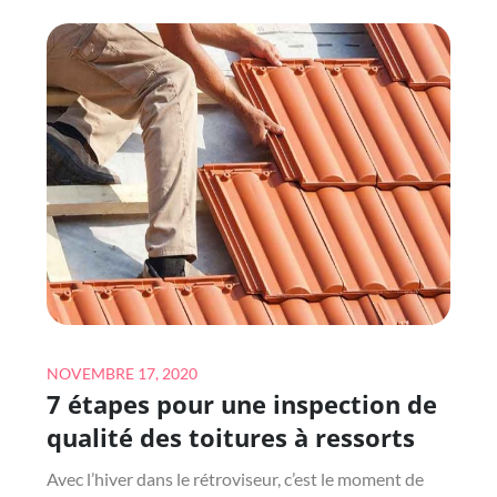
AVANT
DE
CONSTRUIRE
DES
COURTS
DE
TENNIS
RÉSIDENTIELS
Posted
NOVEMBRE 17, 2020
7 étapes pour une inspection de
on
qualité des toitures à ressorts
Avec l’hiver dans le rétroviseur, c’est le moment de