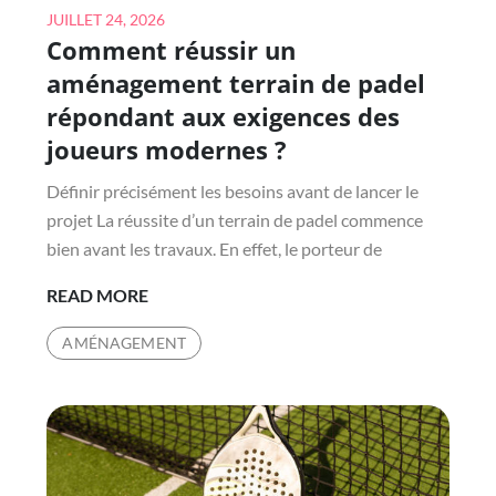
Posted
JUILLET 24, 2026
Comment réussir un
on
aménagement terrain de padel
répondant aux exigences des
joueurs modernes ?
Définir précisément les besoins avant de lancer le
projet La réussite d’un terrain de padel commence
bien avant les travaux. En effet, le porteur de
COMMENT
READ MORE
RÉUSSIR
AMÉNAGEMENT
UN
AMÉNAGEMENT
TERRAIN
DE
PADEL
RÉPONDANT