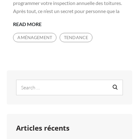
programmer votre inspection annuelle des toitures.
Après tout, ce n’est un secret pour personne que la
7
READ MORE
ÉTAPES
AMÉNAGEMENT
TENDANCE
POUR
UNE
INSPECTION
DE
QUALITÉ
DES
Search
Search
TOITURES
for:
À
RESSORTS
Articles récents