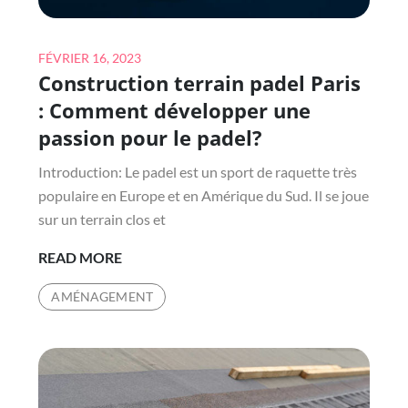
ET
PRÉCAUTIONS
À
Posted
FÉVRIER 16, 2023
PRENDRE
Construction terrain padel Paris
on
: Comment développer une
passion pour le padel?
Introduction: Le padel est un sport de raquette très
populaire en Europe et en Amérique du Sud. Il se joue
sur un terrain clos et
CONSTRUCTION
READ MORE
TERRAIN
AMÉNAGEMENT
PADEL
PARIS
:
COMMENT
DÉVELOPPER