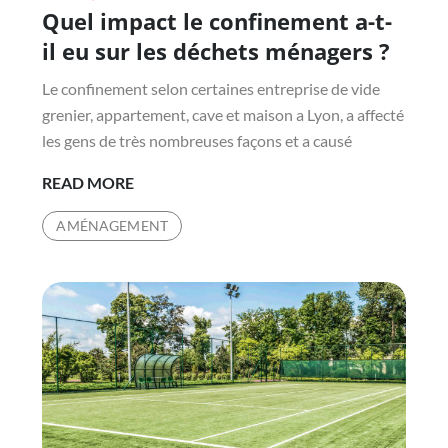
Quel impact le confinement a-t-
on
il eu sur les déchets ménagers ?
Le confinement selon certaines entreprise de vide
grenier, appartement, cave et maison a Lyon, a affecté
les gens de très nombreuses façons et a causé
QUEL
READ MORE
IMPACT
AMÉNAGEMENT
LE
CONFINEMENT
A-
T-
IL
EU
SUR
LES
DÉCHETS