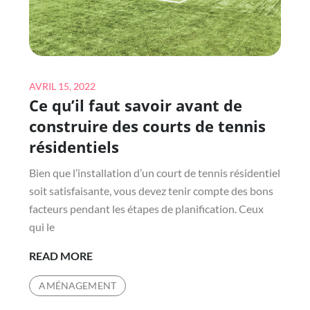
MÉNAGERS
?
Posted
AVRIL 15, 2022
Ce qu’il faut savoir avant de
on
construire des courts de tennis
résidentiels
Bien que l’installation d’un court de tennis résidentiel
soit satisfaisante, vous devez tenir compte des bons
facteurs pendant les étapes de planification. Ceux
qui le
CE
READ MORE
QU’IL
AMÉNAGEMENT
FAUT
SAVOIR