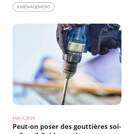
CRITÈRES
AMÉNAGEMENT
FAUT-
IL
PRIVILÉGIER
POUR
UN
AMÉNAGEMENT
TERRAIN
DE
PADEL
CONFORTABLE
ET
FIABLE
?
Posted
MAI 4, 2025
Peut-on poser des gouttières soi-
on