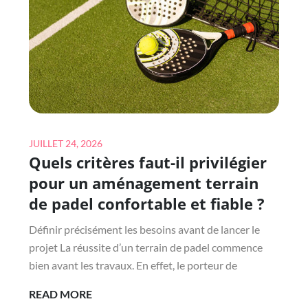
AUX
EXIGENCES
DES
JOUEURS
MODERNES
?
Posted
JUILLET 24, 2026
Quels critères faut-il privilégier
on
pour un aménagement terrain
de padel confortable et fiable ?
Définir précisément les besoins avant de lancer le
projet La réussite d’un terrain de padel commence
bien avant les travaux. En effet, le porteur de
QUELS
READ MORE