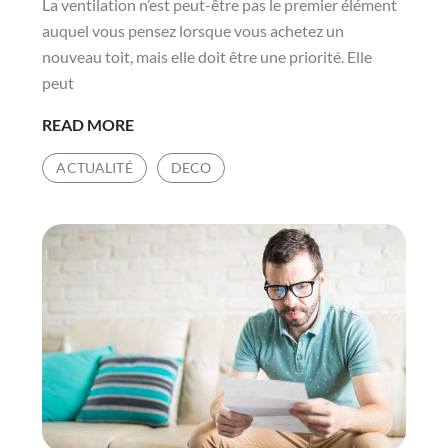
La ventilation n’est peut-être pas le premier élément
auquel vous pensez lorsque vous achetez un
nouveau toit, mais elle doit être une priorité. Elle
peut
REMPLACEMENT
READ MORE
DE
ACTUALITÉ
DECO
LA
TOITURE
:
4
RAISONS
POUR
LESQUELLES
UNE
BONNE
VENTILATION
EST