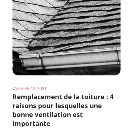
Posted
JANVIER 12, 2021
Remplacement de la toiture : 4
on
raisons pour lesquelles une
bonne ventilation est
importante