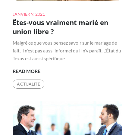
IMPORTANTE
Posted
JANVIER 9, 2021
Êtes-vous vraiment marié en
on
union libre ?
Malgré ce que vous pensez savoir sur le mariage de
fait, il n’est pas aussi informel qu’il n’y paraît. L’État du
Texas est aussi spécifique
ÊTES-
READ MORE
VOUS
ACTUALITÉ
VRAIMENT
MARIÉ
EN
UNION
LIBRE
?