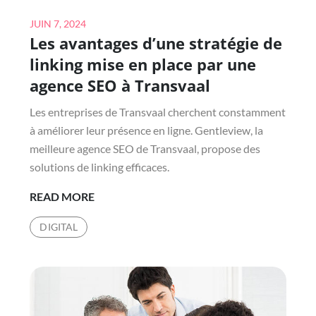
RÉFÉRENCEMENT
Posted
?
JUIN 7, 2024
Les avantages d’une stratégie de
on
linking mise en place par une
agence SEO à Transvaal
Les entreprises de Transvaal cherchent constamment
à améliorer leur présence en ligne. Gentleview, la
meilleure agence SEO de Transvaal, propose des
solutions de linking efficaces.
LES
READ MORE
AVANTAGES
DIGITAL
D’UNE
STRATÉGIE
DE
LINKING
MISE