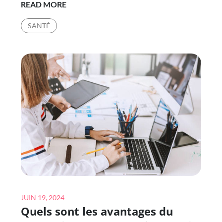
POURQUOI
READ MORE
CONSULTER
SANTÉ
UN
OSTÉOPATHE
À
LYON
6
?
Posted
JUIN 19, 2024
Quels sont les avantages du
on