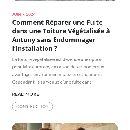
?
Posted
JUIN 7, 2024
Comment Réparer une Fuite
on
dans une Toiture Végétalisée à
Antony sans Endommager
l’Installation ?
La toiture végétalisée est devenue une option
populaire à Antony en raison de ses nombreux
avantages environnementaux et esthétiques.
Cependant, la survenue d’une fuite dans
COMMENT
READ MORE
RÉPARER
CONSTRUCTION
UNE
FUITE
DANS