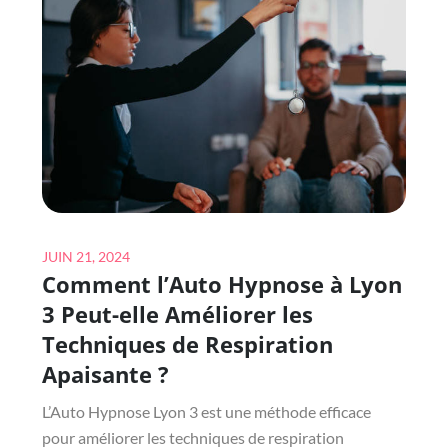
ANALYSE-
T-
ELLE
LES
DONNÉES
TRANSACTIONNELLES
POUR
AMÉLIORER
LES
Posted
STRATÉGIES
JUIN 21, 2024
Comment l’Auto Hypnose à Lyon
on
DE
VENTE
3 Peut-elle Améliorer les
?
Techniques de Respiration
Apaisante ?
L’Auto Hypnose Lyon 3 est une méthode efficace
pour améliorer les techniques de respiration