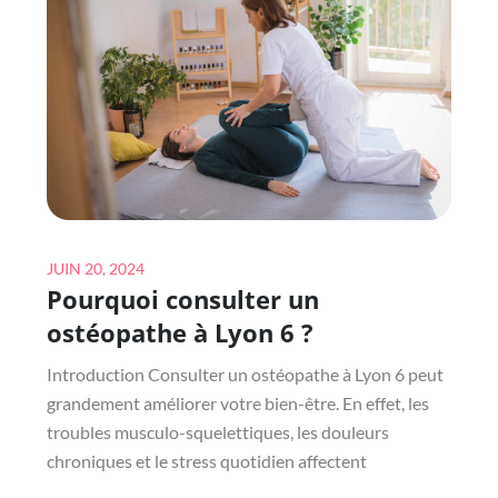
UN
PLAN
PLURIANNUEL
DE
TRAVAUX
POUR
CERTAINS
BÂTIMENTS
?
Posted
JUIN 20, 2024
Pourquoi consulter un
on
ostéopathe à Lyon 6 ?
Introduction Consulter un ostéopathe à Lyon 6 peut
grandement améliorer votre bien-être. En effet, les
troubles musculo-squelettiques, les douleurs
chroniques et le stress quotidien affectent