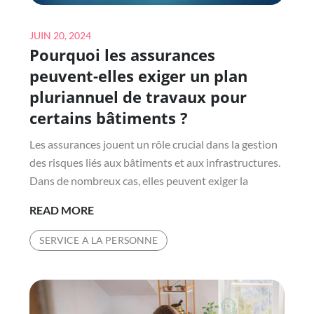
Posted
JUIN 20, 2024
Pourquoi les assurances
on
peuvent-elles exiger un plan
pluriannuel de travaux pour
certains bâtiments ?
Les assurances jouent un rôle crucial dans la gestion
des risques liés aux bâtiments et aux infrastructures.
Dans de nombreux cas, elles peuvent exiger la
POURQUOI
READ MORE
LES
SERVICE A LA PERSONNE
ASSURANCES
PEUVENT-
ELLES
EXIGER