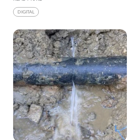
L’ANALYSE
DIGITAL
DE
LA
RECHERCHE
ORGANIQUE
PEUT-
ELLE
OPTIMISER
VOTRE
SEO
AVEC
UNE
AGENCE
DIGITALE
À
PARIS
4