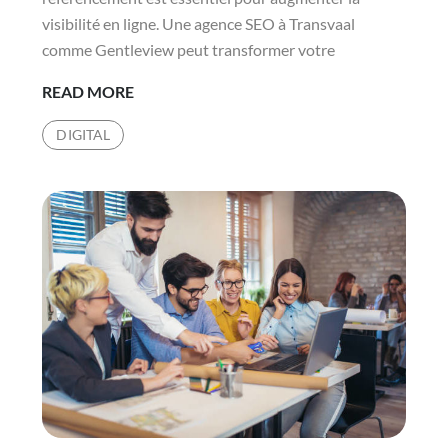
visibilité en ligne. Une agence SEO à Transvaal
comme Gentleview peut transformer votre
COMMENT
READ MORE
UNE
DIGITAL
AGENCE
SEO
À
TRANSVAAL
PEUT-
ELLE
OPTIMISER
VOTRE
CONTENU
POUR
UN
MEILLEUR