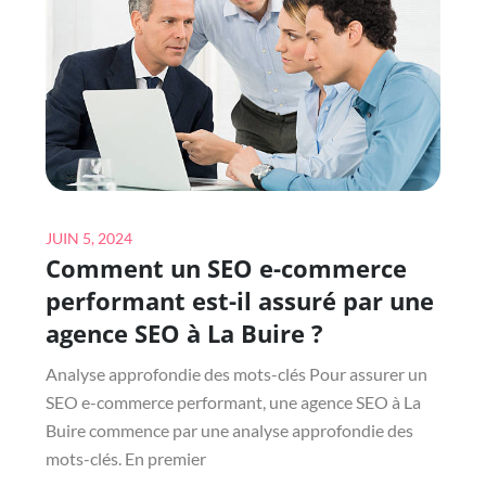
EN
PLACE
PAR
UNE
AGENCE
SEO
À
TRANSVAAL
Posted
JUIN 5, 2024
Comment un SEO e-commerce
on
performant est-il assuré par une
agence SEO à La Buire ?
Analyse approfondie des mots-clés Pour assurer un
SEO e-commerce performant, une agence SEO à La
Buire commence par une analyse approfondie des
mots-clés. En premier