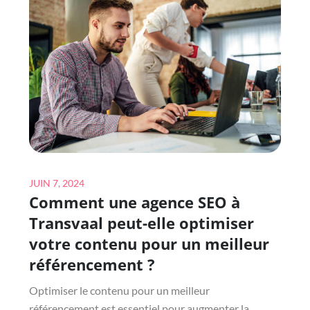
UNE
TOITURE
VÉGÉTALISÉE
À
ANTONY
SANS
ENDOMMAGER
L’INSTALLATION
?
Posted
JUIN 7, 2024
Comment une agence SEO à
on
Transvaal peut-elle optimiser
votre contenu pour un meilleur
référencement ?
Optimiser le contenu pour un meilleur
référencement est essentiel pour augmenter la