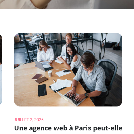
Posted
JUILLET 2, 2025
Une agence web à Paris peut-elle
on