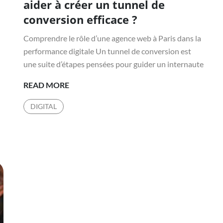
aider à créer un tunnel de
conversion efficace ?
Comprendre le rôle d’une agence web à Paris dans la
performance digitale Un tunnel de conversion est
une suite d’étapes pensées pour guider un internaute
l
UNE
READ MORE
AGENCE
DIGITAL
WEB
À
PARIS
PEUT-
ELLE
AIDER
À
CRÉER
UN