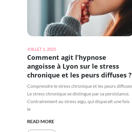
DE
L’AGENCE
MATRIMONIALE
À
ROANNE
?
Posted
JUILLET 1, 2025
Comment agit l’hypnose
on
angoisse à Lyon sur le stress
chronique et les peurs diffuses ?
Comprendre le stress chronique et les peurs diffuse
Le stress chronique se distingue par sa persistance.
Contrairement au stress aigu, qui disparaît une fois
le
COMMENT
READ MORE
AGIT