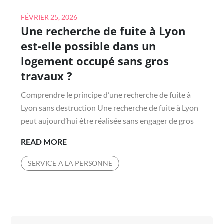
Posted
FÉVRIER 25, 2026
Une recherche de fuite à Lyon
on
est-elle possible dans un
logement occupé sans gros
travaux ?
Comprendre le principe d’une recherche de fuite à
Lyon sans destruction Une recherche de fuite à Lyon
peut aujourd’hui être réalisée sans engager de gros
UNE
READ MORE
RECHERCHE
SERVICE A LA PERSONNE
DE
FUITE
À
LYON
EST-