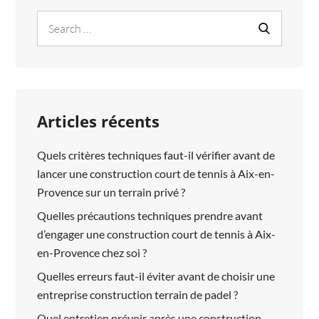
ELLE
Search
Search
POSSIBLE
for:
DANS
UN
LOGEMENT
OCCUPÉ
Articles récents
SANS
GROS
Quels critères techniques faut-il vérifier avant de
TRAVAUX
lancer une construction court de tennis à Aix-en-
?
Provence sur un terrain privé ?
Quelles précautions techniques prendre avant
d’engager une construction court de tennis à Aix-
en-Provence chez soi ?
Quelles erreurs faut-il éviter avant de choisir une
entreprise construction terrain de padel ?
Quel entretien prévoir après une construction