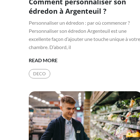
Comment personnaliser son
on
édredon à Argenteuil ?
Personnaliser un édredon : par où commencer ?
Personnaliser son édredon Argenteuil est une
excellente façon d’ajouter une touche unique à votr
chambre. D’abord, il
COMMENT
READ MORE
PERSONNALISER
DECO
SON
ÉDREDON
À
ARGENTEUIL
?