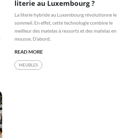
literie au Luxembourg ?
La literie hybride au Luxembourg révolutionne le
sommeil. En effet, cette technologie combine le
meilleur des matelas à ressorts et des matelas en
e
mousse. D’abord,
COMMENT
READ MORE
LA
MEUBLES
TECHNOLOGIE
HYBRIDE
AMÉLIORE-
T-
ELLE
LE
CONFORT
DE
LA