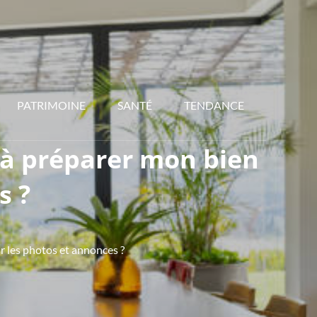
PATRIMOINE
SANTÉ
TENDANCE
 à préparer mon bien
s ?
r les photos et annonces ?