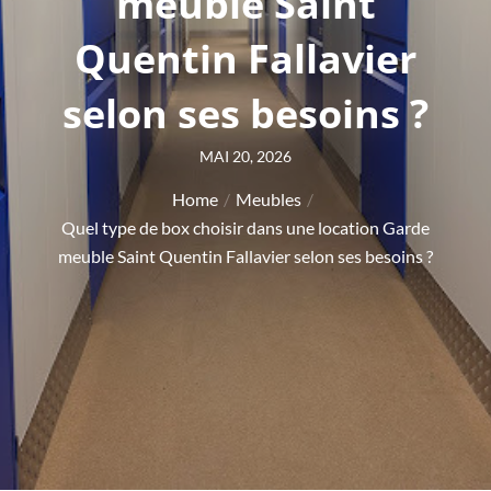
meuble Saint
Quentin Fallavier
selon ses besoins ?
Posted
MAI 20, 2026
on
Home
Meubles
Quel type de box choisir dans une location Garde
meuble Saint Quentin Fallavier selon ses besoins ?