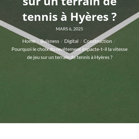
sur un terrain de
tennis à Hyères ?
Posted
MARS 6, 2025
on
Home
Buisness
Digital
Construction
Pourquoi le choix du revêtement impacte-t-il la vitesse
de jeu sur un terrain de tennis à Hyères ?