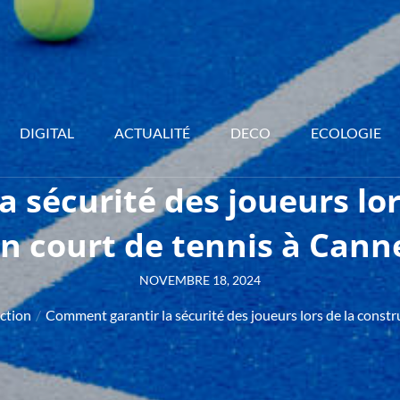
DIGITAL
ACTUALITÉ
DECO
ECOLOGIE
 sécurité des joueurs lor
n court de tennis à Cann
Posted
NOVEMBRE 18, 2024
on
ction
Comment garantir la sécurité des joueurs lors de la constr