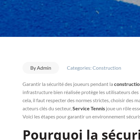
By
Admin
Categories:
Construction
Garantir la sécurité des joueurs pendant la
constructio
infrastructure bien réalisée protège les utilisateurs d
cela, il faut respecter des normes strictes, choisir des 
acteurs clés du secteur,
Service Tennis
joue un rôle ess
Voici les étapes pour garantir un environnement sécuri
Pourquoi la sécur