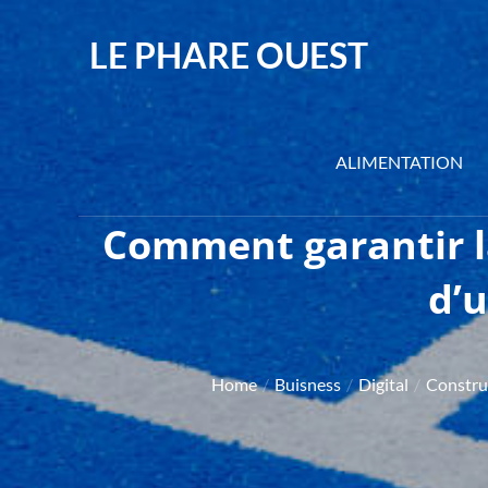
Skip
to
LE PHARE OUEST
content
ALIMENTATION
Comment garantir la
d’u
Home
Buisness
Digital
Constru