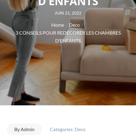
D’ENFANTS
Posted
JUIN 21, 2022
on
Home
Deco
3 CONSEILS POUR REDÉCORER LES CHAMBRES
D’ENFANTS
By
Admin
Categories:
Deco