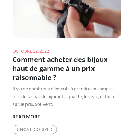
PEUVENT
AFFECTER
VOTRE
SOMMEIL
Posted
OCTOBRE 22, 2022
Comment acheter des bijoux
on
haut de gamme à un prix
raisonnable ?
Il y a de nombreux éléments à prendre en compte
lors de l’achat de bijoux. La qualité, le style, et bien
sûr, le prix. Souvent,
COMMENT
READ MORE
ACHETER
UNCATEGORIZED
DES