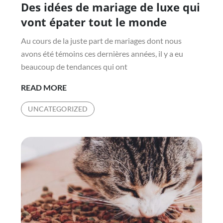
Des idées de mariage de luxe qui
on
vont épater tout le monde
Au cours de la juste part de mariages dont nous
avons été témoins ces dernières années, il y a eu
beaucoup de tendances qui ont
DES
READ MORE
IDÉES
UNCATEGORIZED
DE
MARIAGE
DE
LUXE
QUI
VONT
ÉPATER
TOUT
LE