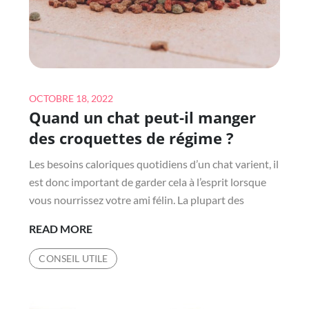
MONDE
Posted
OCTOBRE 18, 2022
Quand un chat peut-il manger
on
des croquettes de régime ?
Les besoins caloriques quotidiens d’un chat varient, il
est donc important de garder cela à l’esprit lorsque
vous nourrissez votre ami félin. La plupart des
QUAND
READ MORE
UN
CONSEIL UTILE
CHAT
PEUT-
IL