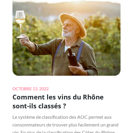
MANGER
DES
CROQUETTES
DE
RÉGIME
?
Posted
OCTOBRE 13, 2022
Comment les vins du Rhône
on
sont-ils classés ?
Le système de classification des AOC permet aux
consommateurs de trouver plus facilement un grand
vin. En plus de la classification des Côtes du Rhône,