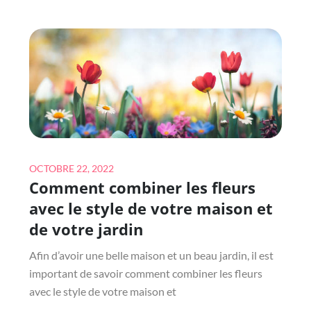
BIJOUX
HAUT
DE
GAMME
À
UN
PRIX
RAISONNABLE
?
Posted
OCTOBRE 22, 2022
Comment combiner les fleurs
on
avec le style de votre maison et
de votre jardin
Afin d’avoir une belle maison et un beau jardin, il est
important de savoir comment combiner les fleurs
avec le style de votre maison et