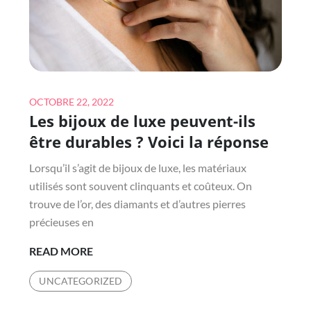
HAUT
DE
GAMME
Posted
OCTOBRE 22, 2022
Les bijoux de luxe peuvent-ils
on
être durables ? Voici la réponse
Lorsqu’il s’agit de bijoux de luxe, les matériaux
utilisés sont souvent clinquants et coûteux. On
trouve de l’or, des diamants et d’autres pierres
précieuses en
LES
READ MORE
BIJOUX
UNCATEGORIZED
DE
LUXE