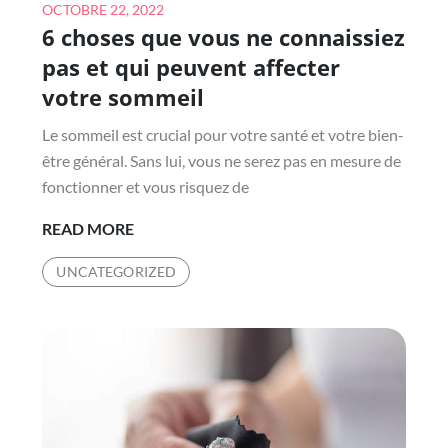
Posted
OCTOBRE 22, 2022
6 choses que vous ne connaissiez
on
pas et qui peuvent affecter
votre sommeil
Le sommeil est crucial pour votre santé et votre bien-
être général. Sans lui, vous ne serez pas en mesure de
fonctionner et vous risquez de
6
READ MORE
CHOSES
UNCATEGORIZED
QUE
VOUS
NE
CONNAISSIEZ
PAS
ET
QUI