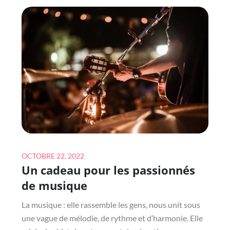
PEUVENT-
ILS
ÊTRE
DURABLES
?
VOICI
LA
RÉPONSE
Posted
OCTOBRE 22, 2022
Un cadeau pour les passionnés
on
de musique
La musique : elle rassemble les gens, nous unit sous
une vague de mélodie, de rythme et d’harmonie. Elle