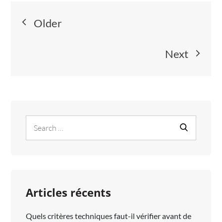
ILS
Navigation
L’APPARITION
Older
DE
des
FUITES
Next
DANS
articles
LES
TOITURES?
Search
Search
for:
Articles récents
Quels critères techniques faut-il vérifier avant de