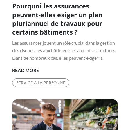
Pourquoi les assurances
on
PIN
?
peuvent-elles exiger un plan
pluriannuel de travaux pour
certains bâtiments ?
Les assurances jouent un rôle crucial dans la gestion
des risques liés aux bâtiments et aux infrastructures.
Dans de nombreux cas, elles peuvent exiger la
POURQUOI
READ MORE
LES
SERVICE A LA PERSONNE
ASSURANCES
PEUVENT-
ELLES
EXIGER
UN
PLAN