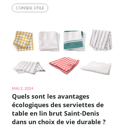
LES
CONSEIL UTILE
JOBS
ÉTUDIANTS
DANS
LA
RESTAURATION
À
LYON
SONT-
ILS
POPULAIRES
PARMI
Posted
MAI 2, 2024
LES
Quels sont les avantages
on
ÉTUDIANTS
écologiques des serviettes de
CHERCHANT
table en lin brut Saint-Denis
DU
dans un choix de vie durable ?
TRAVAIL?