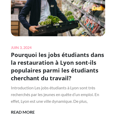
PLURIANNUEL
DE
TRAVAUX
POUR
CERTAINS
BÂTIMENTS
?
Posted
JUIN 3, 2024
Pourquoi les jobs étudiants dans
on
la restauration à Lyon sont-ils
populaires parmi les étudiants
cherchant du travail?
Introduction Les jobs étudiants à Lyon sont très
recherchés par les jeunes en quête d’un emploi. En
effet, Lyon est une ville dynamique. De plus,
POURQUOI
READ MORE