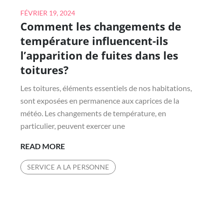
Posted
FÉVRIER 19, 2024
Comment les changements de
on
température influencent-ils
l’apparition de fuites dans les
toitures?
Les toitures, éléments essentiels de nos habitations,
sont exposées en permanence aux caprices de la
météo. Les changements de température, en
particulier, peuvent exercer une
COMMENT
READ MORE
LES
SERVICE A LA PERSONNE
CHANGEMENTS
DE
TEMPÉRATURE
INFLUENCENT-