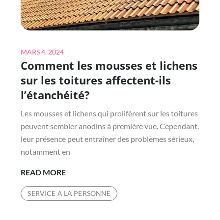
SAINT-
DENIS
DANS
UN
Posted
CHOIX
MARS 4, 2024
Comment les mousses et lichens
on
DE
VIE
sur les toitures affectent-ils
DURABLE
l’étanchéité?
?
Les mousses et lichens qui prolifèrent sur les toitures
peuvent sembler anodins à première vue. Cependant,
leur présence peut entraîner des problèmes sérieux,
notamment en
COMMENT
READ MORE
LES
SERVICE A LA PERSONNE
MOUSSES
ET