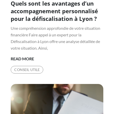
Quels sont les avantages d’un
on
accompagnement personnalisé
pour la défiscalisation à Lyon ?
Une compréhension approfondie de votre situation
financière Faire appel à un expert pour la
Défiscalisation à Lyon offre une analyse détaillée de
votre situation. Ainsi,
QUELS
READ MORE
SONT
CONSEIL UTILE
LES
AVANTAGES
D’UN
ACCOMPAGNEMENT
PERSONNALISÉ
POUR
LA