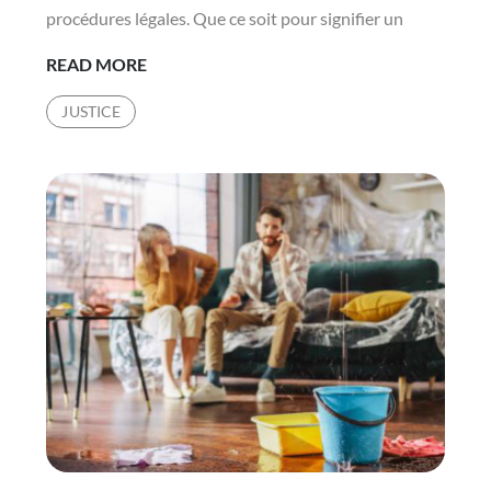
procédures légales. Que ce soit pour signifier un
COMBIEN
READ MORE
COÛTE
JUSTICE
L’INTERVENTION
D’UN
HUISSIER
DE
JUSTICE
À
LYON
?