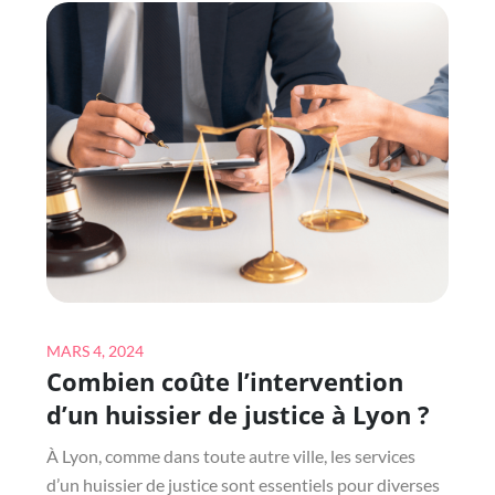
LICHENS
SUR
LES
TOITURES
AFFECTENT-
ILS
L’ÉTANCHÉITÉ?
Posted
MARS 4, 2024
Combien coûte l’intervention
on
d’un huissier de justice à Lyon ?
À Lyon, comme dans toute autre ville, les services
d’un huissier de justice sont essentiels pour diverses