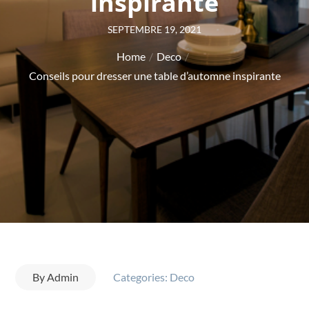
inspirante
Posted
SEPTEMBRE 19, 2021
on
Home
Deco
Conseils pour dresser une table d’automne inspirante
By
Admin
Categories:
Deco